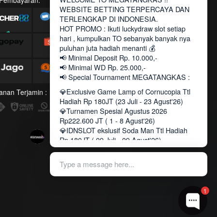
 Pembayaran:
WEBSITE BETTING TERPERCAYA DAN
TERLENGKAP DI INDONESIA.
HOT PROMO : Ikuti luckydraw slot setiap
hari , kumpulkan TO sebanyak banyak nya
puluhan juta hadiah menanti 💰
📢 Minimal Deposit Rp. 10.000,-
📢 Minimal WD Rp. 25.000,-
📢 Special Tournament MEGATANGKAS :
💎Exclusive Game Lamp of Cornucopia Ttl
nan Terjamin :
Dukungan Perangkat :
Hadiah Rp 180JT (23 Juli - 23 Agust'26)
💎Turnamen Spesial Agustus 2026
Rp222.600 JT ( 1 - 8 Agust'26)
💎IDNSLOT ekslusif Soda Man Ttl Hadiah
Rp 180JT ( 09 Juli - 09 Agust'26)
📌LINK ALTERNATIF RESMI :
https://linkid.asia/megatangkas-go
Type a message here...
https://linkid.asia/megatangkas-vip
https://mez.ink/megatangkas.vvip
1
https://heylink.me/megatangkas.vvip
https://csnlink.bio/megatangkas
https://megatangkastrue1.xyz