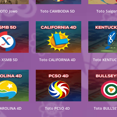
TOTO Jowo
Toto CAMBODIA 5D
Toto Saigo
o XSMB 5D
Toto CALIFORNIA 4D
Toto KENTUC
CAROLINA 4D
Toto PCSO 4D
Toto BULLSE