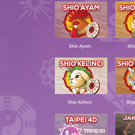
Shio Ayam
Shi
Shio Kelinci
Shi