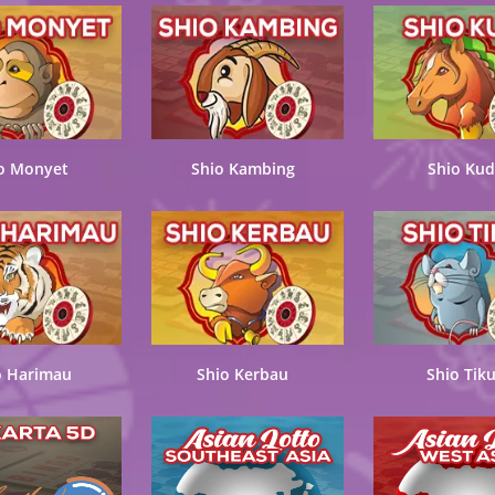
o Monyet
Shio Kambing
Shio Ku
o Harimau
Shio Kerbau
Shio Tik