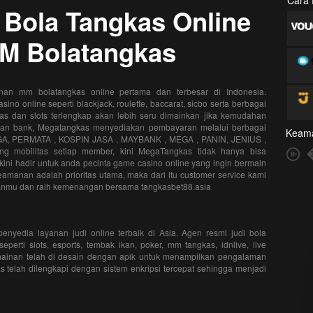
Cara
 Bola Tangkas Online
MM Bolatangkas
an mm bolatangkas online pertama dan terbesar di Indonesia.
o online seperti blackjack, roulette, baccarat, sicbo serta berbagai
s dan slots terlengkap akan lebih seru dimainkan jika kemudahan
lihan bank, Megatangkas menyediakan pembayaran melalui berbagai
Keama
AGA, PERMATA , KOSPIN JASA , MAYBANK , MEGA , PANIN, JENIUS ,
obilitas setiap member, kini MegaTangkas tidak hanya bisa
ini hadir untuk anda pecinta game casino online yang ingin bermain
manan adalah prioritas utama, maka dari itu customer service kami
sanmu dan raih kemenangan bersama tangkasbet88.asia
enyedia layanan judi online terbaik di Asia. Agen resmi judi bola
rti slots, esports, tembak ikan, poker, mm tangkas, idnlive, live
rmainan telah di desain dengan apik untuk menampilkan pengalaman
elah dilengkapi dengan sistem enkripsi tercepat sehingga menjadi