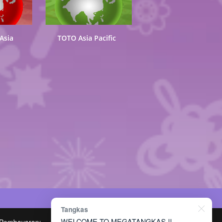
Asia
TOTO Asia Pacific
Tangkas
WELCOME TO MEGATANGKAS !!