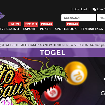
Download
Live 
PROMO
PROMO
PROMO
PROMO
LIVE CASINO
ESPORT
POKER
SPORTSBOOK
TEMBAK IKAN
EW DESIGN, NEW VERSION. Nikmati permainan permainan baru Live Casino &
TOGEL