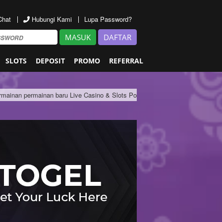
Chat
Hubungi Kami
Lupa Password?
MASUK
DAFTAR
SLOTS
DEPOSIT
PROMO
REFERRAL
 Slots Popular, dan dapatkan Bonus Bonus Kejutan Menarik. Mainkan Gam