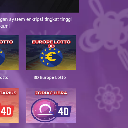
an system enkripsi tingkat tinggi
 kami
otto
3D Europe Lotto