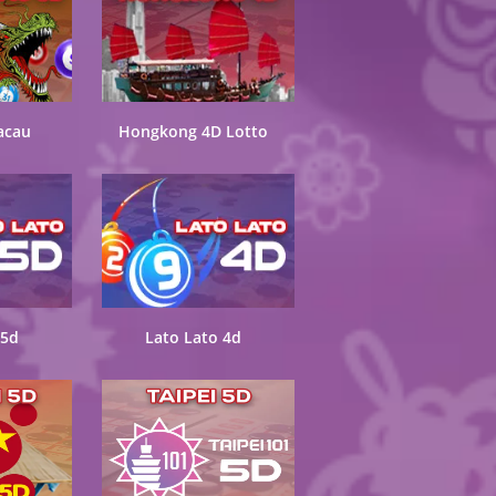
acau
Hongkong 4D Lotto
 5d
Lato Lato 4d